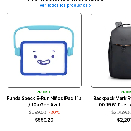
Ver todos los productos
PROMO
PRO
Funda Speck E-Run Niños iPad 11a
Backpack Mark 
/ 10a Gen Azul
00 15.6" Puer
$699.00
-20%
$2,759.0
$559.20
$2,20