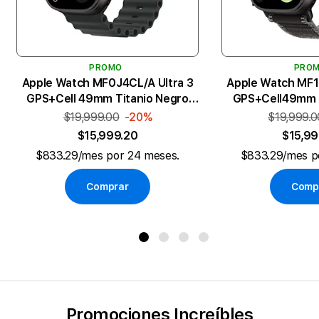
PROMO
PRO
Apple Watch MF0J4CL/A Ultra 3
Apple Watch MF1
GPS+Cell 49mm Titanio Negro
GPS+Cell49mm T
Ocean Negro
NegroCa
$19,999.00
-20%
$19,999.0
$15,999.20
$15,99
$833.29/mes por 24 meses.
$833.29/mes p
Comprar
Comp
Promociones Increíbles