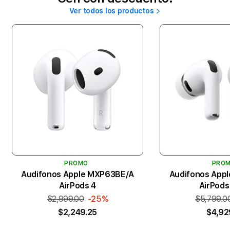
Ver todos los productos
PROMO
PRO
Audifonos Apple MXP63BE/A
Audifonos App
AirPods 4
AirPods
$2,999.00
-25%
$5,799.0
$2,249.25
$4,92