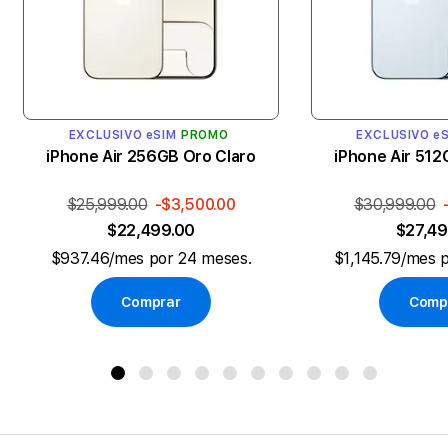
EXCLUSIVO eSIM
PROMO
EXCLUSIVO e
iPhone Air 256GB Oro Claro
iPhone Air 512
$25,999.00
-$3,500.00
$30,999.00
$22,499.00
$27,49
$937.46/mes por 24 meses.
$1,145.79/mes 
Comprar
Comp