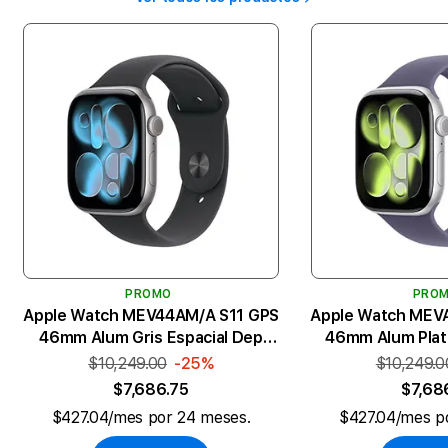
PROMO
PRO
Apple Watch MEV44AM/A S11 GPS
Apple Watch MEV
46mm Alum Gris Espacial Dep
46mm Alum Plat
Negro M/L
Niebla
$10,249.00
-25%
$10,249.0
$7,686.75
$7,68
$427.04/mes por 24 meses.
$427.04/mes p