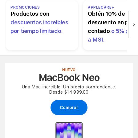
PROMOCIONES
APPLECARE+
Productos con
Obtén 10% de
descuentos increíbles
descuento en pag
por tiempo limitado.
contado
o 5% pag
a MSI.
NUEVO
MacBook Neo
Una Mac increíble. Un precio sorprendente.
Desde $14,999.00
Comprar