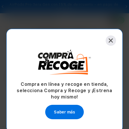
-
AirPods Pro 3era Gen con 15% de descuento - en pago de
contado
Selecciona tu tienda
404
Página no encontrada
Compra en línea y recoge en tienda,
selecciona Compra y Recoge y ¡Estrena
hoy mismo!
Continuar comprando
Saber más