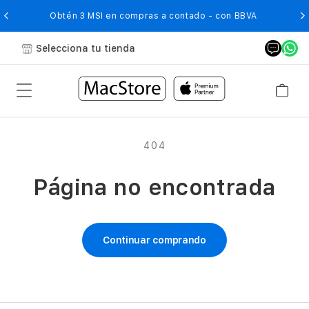
O
Obtén 3 MSI en compras a contado - con BBVA
Selecciona tu tienda
404
Página no encontrada
Continuar comprando