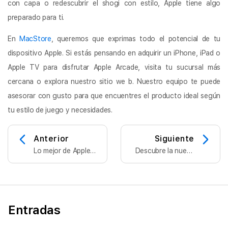
con capa o redescubrir el shogi con estilo, Apple tiene algo
preparado para ti.
En
MacStore
, queremos que exprimas todo el potencial de tu
dispositivo Apple. Si estás pensando en adquirir un iPhone, iPad o
Apple TV para disfrutar Apple Arcade, visita tu sucursal más
cercana o explora nuestro sitio we b. Nuestro equipo te puede
asesorar con gusto para que encuentres el producto ideal según
tu estilo de juego y necesidades.
Anterior
Siguiente
Lo mejor de Apple
Descubre la nueva
ahora en Salina
sucursal de
Cruz: conoce la
MacStore en
nueva sucursal de
Sendero Toluca:
MacStore.
todo Apple en un
solo lugar.
Entradas