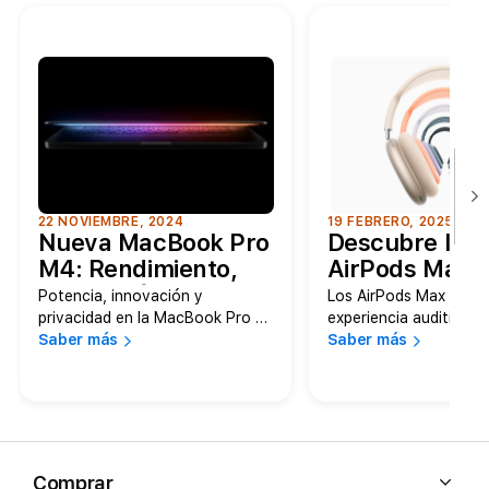
22 NOVIEMBRE, 2024
19 FEBRERO, 2025
Nueva MacBook Pro
Descubre los
M4: Rendimiento,
AirPods Max:
Innovación y Apple
Sonido, Estilo 
Potencia, innovación y
Los AirPods Max redefi
Intelligence
Tecnología de
privacidad en la MacBook Pro La
experiencia auditiva c
nueva MacBook Pro ha llegado,
Saber más
sonido de alta fidelida
Saber más
Vanguardia
y lo hace con una
diseño premium y tecn
impresionante…
avanzadas que los con
en la mejor opción...
Comprar