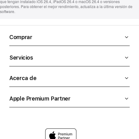
que tengan instalado iOS 26.4, iPadOS 26.4 o macOS 26.4 o versiones
posteriores. Para obtener el mejor rendimiento, actualiza a la última versión de
software.
Comprar
Servicios
Acerca de
Apple Premium Partner