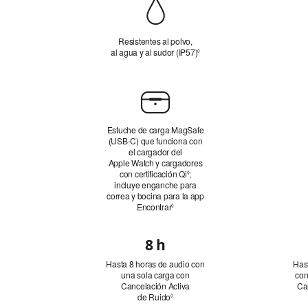
Durabilidad
Resistentes al polvo,
al agua y al sudor (IP57)
Consultar los avisos legales
◊
Estuche
de
carga
Estuche de carga MagSafe
(USB‑C) que funciona con
el cargador del
Apple Watch y cargadores
con certificación Qi
Consultar
;
◊
incluye enganche para
los
correa y bocina para la app
avisos
Encontrar
Consultar los avisos legales
legales
◊
8 h
Batería:
Hasta 8 horas de audio con
Has
horas
una sola carga con
con
de
Cancelación Activa
Ca
de Ruido
Consultar
◊
audio
los