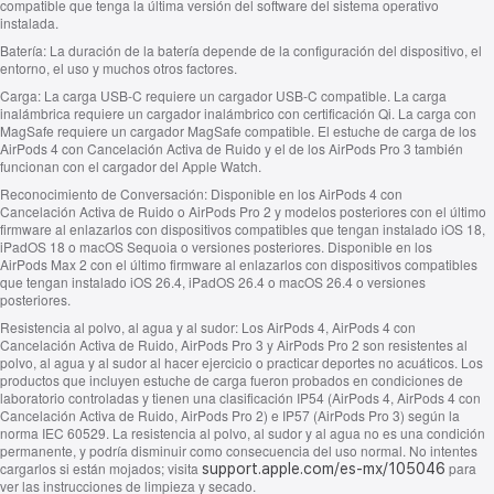
compatible que tenga la última versión del software del sistema operativo
instalada.
Batería:
La duración de la batería depende de la configuración del dispositivo, el
entorno, el uso y muchos otros factores.
Carga:
La carga USB‑C requiere un cargador USB‑C compatible. La carga
inalámbrica requiere un cargador inalámbrico con certificación Qi. La carga con
MagSafe requiere un cargador MagSafe compatible. El estuche de carga de los
AirPods 4 con Cancelación Activa de Ruido y el de los AirPods Pro 3 también
funcionan con el cargador del Apple Watch.
Reconocimiento de Conversación:
Disponible en los AirPods 4 con
Cancelación Activa de Ruido o AirPods Pro 2 y modelos posteriores con el último
firmware al enlazarlos con dispositivos compatibles que tengan instalado iOS 18,
iPadOS 18 o macOS Sequoia o versiones posteriores. Disponible en los
AirPods Max 2 con el último firmware al enlazarlos con dispositivos compatibles
que tengan instalado iOS 26.4, iPadOS 26.4 o macOS 26.4 o versiones
posteriores.
Resistencia al polvo, al agua y al sudor:
Los AirPods 4, AirPods 4 con
Cancelación Activa de Ruido, AirPods Pro 3 y AirPods Pro 2 son resistentes al
polvo, al agua y al sudor al hacer ejercicio o practicar deportes no acuáticos. Los
productos que incluyen estuche de carga fueron probados en condiciones de
laboratorio controladas y tienen una clasificación IP54 (AirPods 4, AirPods 4 con
Cancelación Activa de Ruido, AirPods Pro 2) e IP57 (AirPods Pro 3) según la
norma IEC 60529. La resistencia al polvo, al sudor y al agua no es una condición
permanente, y podría disminuir como consecuencia del uso normal. No intentes
cargarlos si están mojados; visita
para
support.apple.com/es-mx/105046
ver las instrucciones de limpieza y secado.