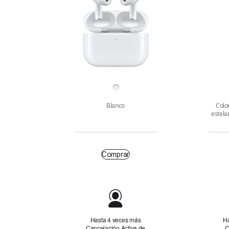
Ruido
Acabado
Blanco
Colo
estela
Comprar
Comprar
Resumen
Hasta 4 veces más
Ha
Cancelación Activa de
C