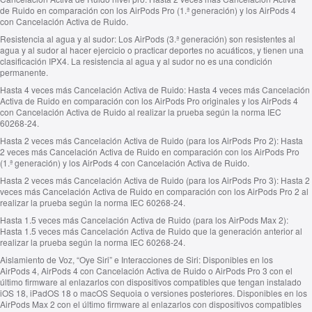
de Ruido en comparación con los AirPods Pro (1.ª generación) y los AirPods 4
con Cancelación Activa de Ruido.
Resistencia al agua y al sudor:
Los AirPods (3.ª generación) son resistentes al
agua y al sudor al hacer ejercicio o practicar deportes no acuáticos, y tienen una
clasificación IPX4. La resistencia al agua y al sudor no es una condición
permanente.
Hasta 4 veces más Cancelación Activa de Ruido:
Hasta 4 veces más Cancelación
Activa de Ruido en comparación con los AirPods Pro originales y los AirPods 4
con Cancelación Activa de Ruido al realizar la prueba según la norma IEC
60268‑24.
Hasta 2 veces más Cancelación Activa de Ruido (para los AirPods Pro 2):
Hasta
2 veces más Cancelación Activa de Ruido en comparación con los AirPods Pro
(1.ª generación) y los AirPods 4 con Cancelación Activa de Ruido.
Hasta 2 veces más Cancelación Activa de Ruido (para los AirPods Pro 3):
Hasta 2
veces más Cancelación Activa de Ruido en comparación con los AirPods Pro 2 al
realizar la prueba según la norma IEC 60268‑24.
Hasta 1.5 veces más Cancelación Activa de Ruido (para los AirPods Max 2):
Hasta 1.5 veces más Cancelación Activa de Ruido que la generación anterior al
realizar la prueba según la norma IEC 60268‑24.
Aislamiento de Voz, “Oye Siri” e Interacciones de Siri:
Disponibles en los
AirPods 4, AirPods 4 con Cancelación Activa de Ruido o AirPods Pro 3 con el
último firmware al enlazarlos con dispositivos compatibles que tengan instalado
iOS 18, iPadOS 18 o macOS Sequoia o versiones posteriores. Disponibles en los
AirPods Max 2 con el último firmware al enlazarlos con dispositivos compatibles