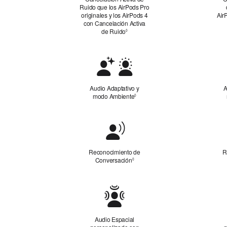
Ruido que los AirPods Pro
originales y los AirPods 4
Air
con Cancelación Activa
de Ruido
Consultar los avisos legales
◊
Audio
Adaptativo
y
Audio Adaptativo y
A
modo Ambiente
Consultar los avisos legales
◊
modo
Ambiente
Reconocimiento
de
Conversación
Reconocimiento de
R
Conversación
Consultar los avisos legales
◊
Audio Espacial
personalizado
Audio Espacial