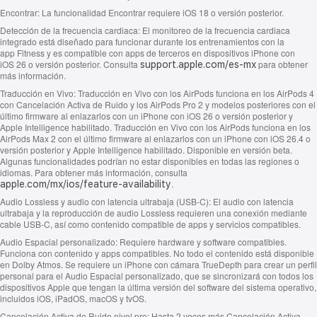
Encontrar:
La funcionalidad Encontrar requiere iOS 18 o versión posterior.
Detección de la frecuencia cardiaca:
El monitoreo de la frecuencia cardiaca
integrado está diseñado para funcionar durante los entrenamientos con la
app Fitness y es compatible con apps de terceros en dispositivos iPhone con
iOS 26 o versión posterior. Consulta
para obtener
support.apple.com/es-mx
más información.
Traducción en Vivo:
Traducción en Vivo con los AirPods funciona en los AirPods 4
con Cancelación Activa de Ruido y los AirPods Pro 2 y modelos posteriores con el
último firmware al enlazarlos con un iPhone con iOS 26 o versión posterior y
Apple Intelligence habilitado. Traducción en Vivo con los AirPods funciona en los
AirPods Max 2 con el último firmware al enlazarlos con un iPhone con iOS 26.4 o
versión posterior y Apple Intelligence habilitado. Disponible en versión beta.
Algunas funcionalidades podrían no estar disponibles en todas las regiones o
idiomas. Para obtener más información, consulta
.
apple.com/mx/ios/feature‑availability
Audio Lossless y audio con latencia ultrabaja (USB‑C):
El audio con latencia
ultrabaja y la reproducción de audio Lossless requieren una conexión mediante
cable USB‑C, así como contenido compatible de apps y servicios compatibles.
Audio Espacial personalizado:
Requiere hardware y software compatibles.
Funciona con contenido y apps compatibles. No todo el contenido está disponible
en Dolby Atmos. Se requiere un iPhone con cámara TrueDepth para crear un perfil
personal para el Audio Espacial personalizado, que se sincronizará con todos los
dispositivos Apple que tengan la última versión del software del sistema operativo,
incluidos iOS, iPadOS, macOS y tvOS.
Cancelación Activa de Ruido nivel pro:
Hasta 2 veces más Cancelación Activa