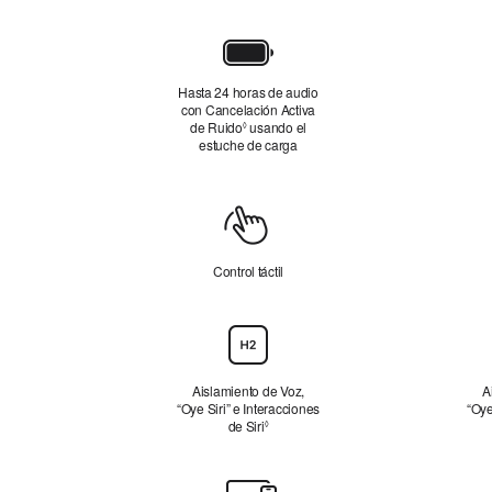
avisos
legales
Batería:
horas
Hasta 24 horas de audio
de
con Cancelación Activa
de Ruido
Consultar
usando el
audio
◊
estuche de carga
los
en
avisos
legales
total
Control
Control táctil
Chip
H2,
Aislamiento
Aislamiento de Voz,
A
“Oye Siri” e Interacciones
“Oye
de
de Siri
Consultar los avisos legales
◊
Voz
y