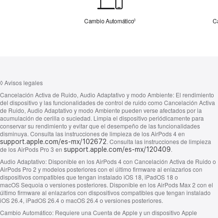
Cambio
Siri
Automático
Cambio Automático
Consultar los avisos legales
C
◊
◊
Avisos legales
Cancelación Activa de Ruido, Audio Adaptativo y modo Ambiente:
El rendimiento
del dispositivo y las funcionalidades de control de ruido como Cancelación Activa
de Ruido, Audio Adaptativo y modo Ambiente pueden verse afectados por la
acumulación de cerilla o suciedad. Limpia el dispositivo periódicamente para
conservar su rendimiento y evitar que el desempeño de las funcionalidades
disminuya. Consulta las instrucciones de limpieza de los AirPods 4 en
. Consulta las instrucciones de limpieza
support.apple.com/es-mx/102672
de los AirPods Pro 3 en
.
support.apple.com/es-mx/120409
Audio Adaptativo:
Disponible en los AirPods 4 con Cancelación Activa de Ruido o
AirPods Pro 2 y modelos posteriores con el último firmware al enlazarlos con
dispositivos compatibles que tengan instalado iOS 18, iPadOS 18 o
macOS Sequoia o versiones posteriores. Disponible en los AirPods Max 2 con el
último firmware al enlazarlos con dispositivos compatibles que tengan instalado
iOS 26.4, iPadOS 26.4 o macOS 26.4 o versiones posteriores.
Cambio Automático:
Requiere una Cuenta de Apple y un dispositivo Apple