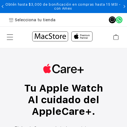
Obtén hasta $3,000 de bonificación en compras hasta 15 MSI -
con Amex
Selecciona tu tienda
Apple Care+ para el Apple Watch. Tranquilidad garantizada
Tu Apple Watch
Al cuidado del
AppleCare+.