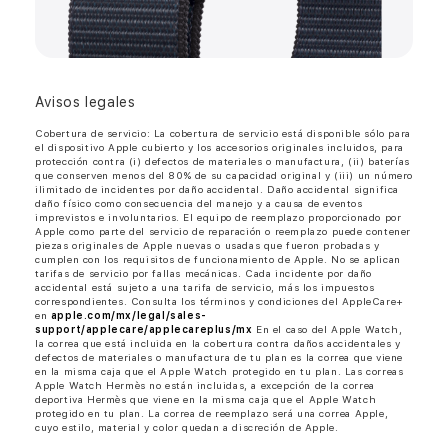
Avisos legales
Cobertura de servicio: La cobertura de servicio está disponible sólo para
el dispositivo Apple cubierto y los accesorios originales incluidos, para
protección contra (i) defectos de materiales o manufactura, (ii) baterías
que conserven menos del 80% de su capacidad original y (iii) un número
ilimitado de incidentes por daño accidental. Daño accidental significa
daño físico como consecuencia del manejo y a causa de eventos
imprevistos e involuntarios. El equipo de reemplazo proporcionado por
Apple como parte del servicio de reparación o reemplazo puede contener
piezas originales de Apple nuevas o usadas que fueron probadas y
cumplen con los requisitos de funcionamiento de Apple. No se aplican
tarifas de servicio por fallas mecánicas. Cada incidente por daño
accidental está sujeto a una tarifa de servicio, más los impuestos
correspondientes. Consulta los términos y condiciones del AppleCare+
en
apple.com/mx/legal/sales-
support/applecare/applecareplus/mx
En el caso del Apple Watch,
la correa que está incluida en la cobertura contra daños accidentales y
defectos de materiales o manufactura de tu plan es la correa que viene
en la misma caja que el Apple Watch protegido en tu plan. Las correas
Apple Watch Hermès no están incluidas, a excepción de la correa
deportiva Hermès que viene en la misma caja que el Apple Watch
protegido en tu plan. La correa de reemplazo será una correa Apple,
cuyo estilo, material y color quedan a discreción de Apple.