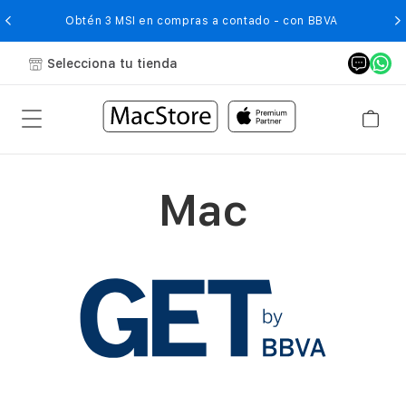
O
Obtén 3 MSI en compras a contado - con BBVA
Selecciona tu tienda
Mac