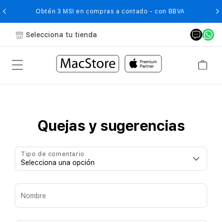
O
Obtén 3 MSI en compras a contado - con BBVA
Selecciona tu tienda
Quejas y sugerencias
Tipo de comentario