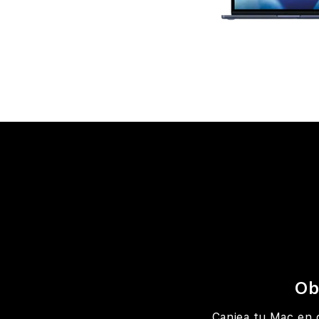
Ob
Canjea tu Mac en 