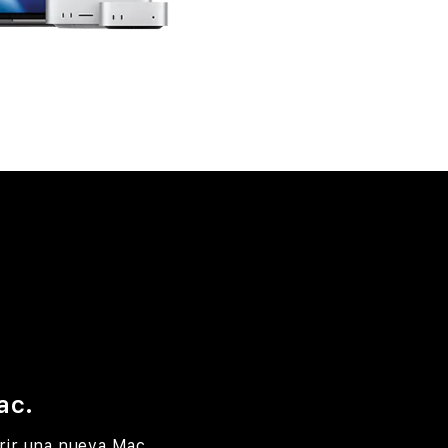
ac.
rir una nueva Mac.