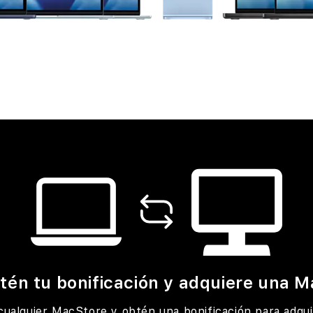
tén tu bonificación y adquiere una M
cualquier MacStore y obtén una bonificación para adqui