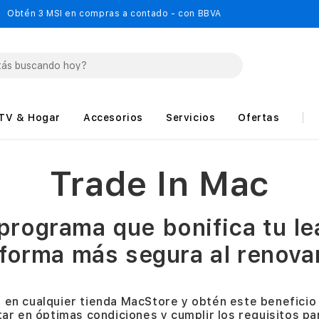
Obtén 3 MSI en compras a contado - con BBVA
TV & Hogar
Accesorios
Servicios
Ofertas
Trade In Mac
 programa que bonifica tu le
 forma más segura al renova
l en cualquier tienda MacStore y obtén este benefici
r en óptimas condiciones y cumplir los requisitos par