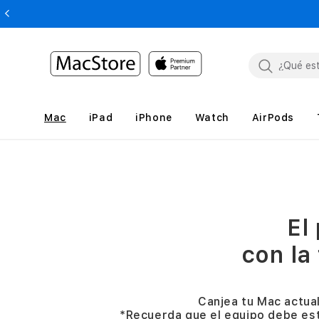
Mac
iPad
iPhone
Watch
AirPods
El
con la
Canjea tu Mac actua
*Recuerda que el equipo debe esta