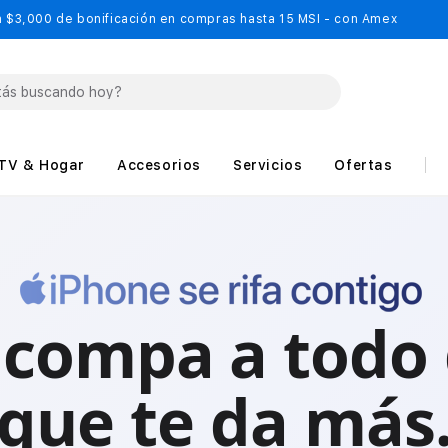
 $3,000 de bonificación en compras hasta 15 MSI - con Amex
TV & Hogar
Accesorios
Servicios
Ofertas
 compa a todo 
que te da más