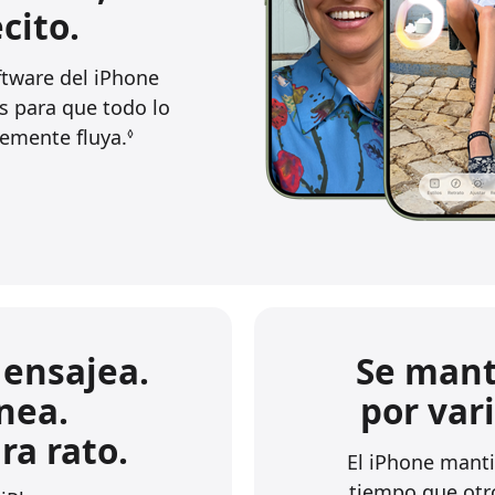
cito.
ftware del iPhone
s para que todo lo
emente fluya.
◊
Se manti
ensajea.
por var
nea.
ra rato.
El iPhone manti
tiempo que otr