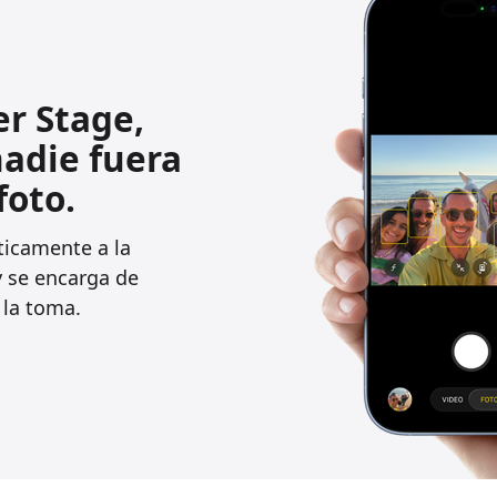
r Stage,
nadie fuera
foto.
icamente a la
y se encarga de
n la toma.