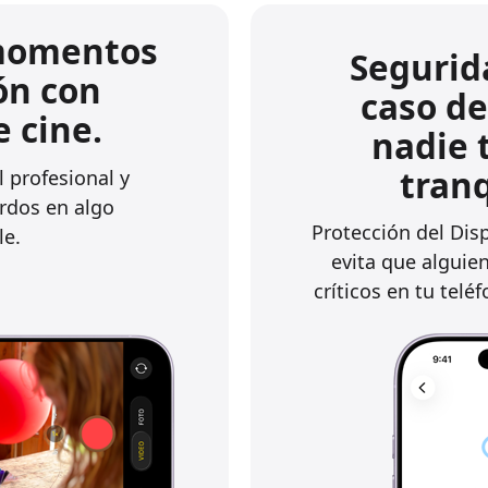
momentos
Segurid
ón con
caso de
e cine.
nadie t
tranq
 profesional y
erdos en algo
Protección del Dis
le.
evita que alguie
críticos en tu telé