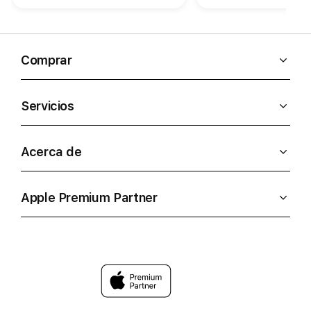
importante, actualizaciones de
seguridad que protegen tu
información. La versión más
reciente del sistema operativo
Comprar
de Apple, macOS Sequoi
Servicios
Acerca de
Apple Premium Partner