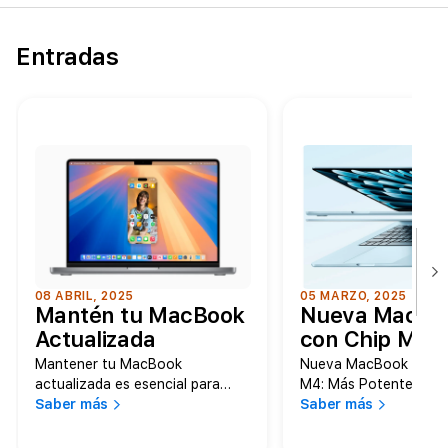
Entradas
08 ABRIL, 2025
05 MARZO, 2025
Mantén tu MacBook
Nueva MacBoo
Actualizada
con Chip M4:
Potente, Más 
Mantener tu MacBook
Nueva MacBook Air co
y Ahora en Az
actualizada es esencial para
M4: Más Potente, Más 
disfrutar de las últimas
Saber más
Ahora en Azul Cielo
Saber más
Cielo
funciones, mejoras de
rendimiento y, lo más