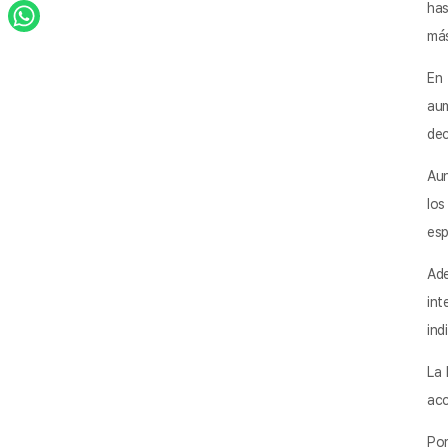
has
más
En 
aum
dec
Aun
los
esp
Ade
int
ind
La 
acc
Por