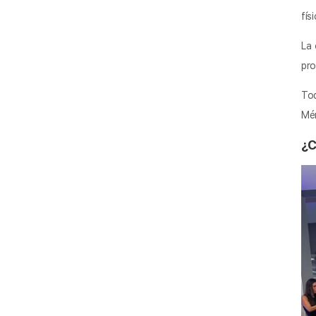
fís
La 
pro
Tod
Mér
¿C