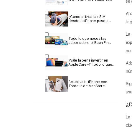
se 
vida
Aho
¿Cómo activar la eSIM
desde tu iPhone paso a
lle
paso y sin complicaciones?
La 
Todo lo que necesitas
exp
saber sobre el Buen Fin
2025 en MacStore.
nec
¿Vale la pena invertir en
Ade
AppleCare+? Todo lo que
cubre y por qué podría
núm
salvar tu bolsillo.
Actualiza tu iPhone con
Sig
Trade In de MacStore
usu
¿D
La
ciu