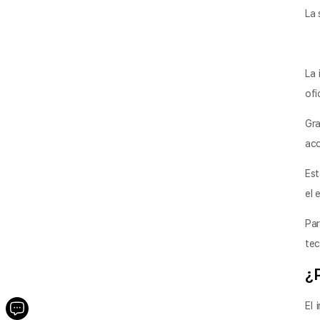
La 
La 
ofi
Gra
acc
Est
el 
Par
tec
¿
El 