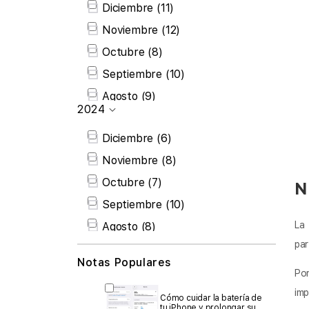
Diciembre
(11)
Febrero
(7)
Noviembre
(12)
Enero
(8)
Octubre
(8)
Septiembre
(10)
Agosto
(9)
2024
Julio
(7)
Diciembre
(6)
Junio
(7)
Noviembre
(8)
Mayo
(6)
Octubre
(7)
Abril
(8)
N
Septiembre
(10)
Marzo
(7)
La 
Agosto
(8)
Febrero
(7)
par
Julio
(7)
Enero
(6)
Notas Populares
Junio
(6)
Por
Disponibilidad
Mayo
(4)
imp
Cómo cuidar la batería de
tu iPhone y prolongar su