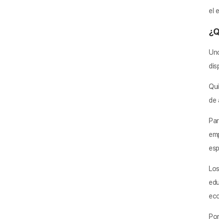
el 
¿Q
Uno
dis
Qu
de 
Pa
emp
esp
Lo
edu
eco
Por