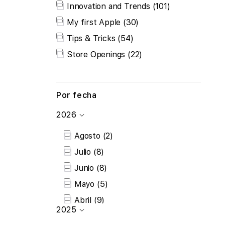
Disponibilidad
Innovation and Trends
(101)
My first Apple
(30)
Tips & Tricks
(54)
Store Openings
(22)
Por fecha
Por
2026
fecha
Agosto
(2)
Julio
(8)
Junio
(8)
Mayo
(5)
Abril
(9)
2025
Marzo
(6)