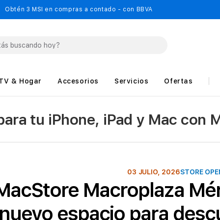
Obtén 3 MSI en compras a contado - con BBVA
TV & Hogar
Accesorios
Servicios
Ofertas
 para tu iPhone, iPad y Mac con 
03 JULIO, 2026
STORE OPE
MacStore Macroplaza Mér
nuevo espacio para descu