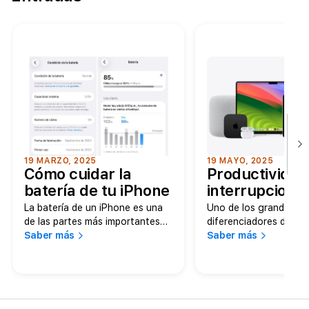
19 MARZO, 2025
19 MAYO, 2025
Cómo cuidar la
Productividad
batería de tu iPhone
interrupcione
y prolongar su vida
iPhone, Mac, 
La batería de un iPhone es una
Uno de los grandes
Apple Watch
de las partes más importantes
diferenciadores de App
del dispositivo, ya que de ella
Saber más
solo la potencia de su
Saber más
trabajando c
depende su funcionamiento
dispositivos, sino la f
uno solo
diario. Sin embargo, con el uso
que trabajan juntos. Y
constante, es normal que su
estés redactando un 
capacidad disminuya con el
en tu Mac, revisando 
tiempo.
tu iPhone, tomando no