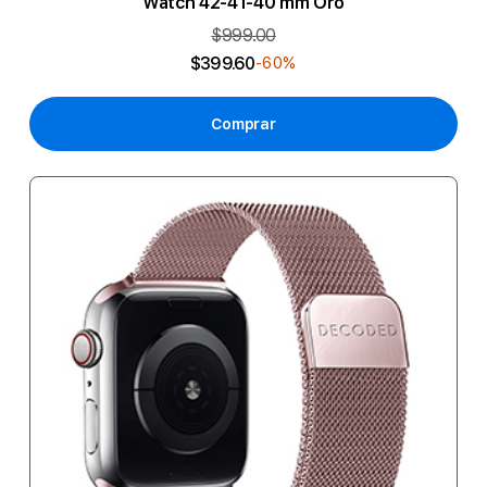
Watch 42-41-40 mm Oro
$999.00
$399.60
-60%
Comprar