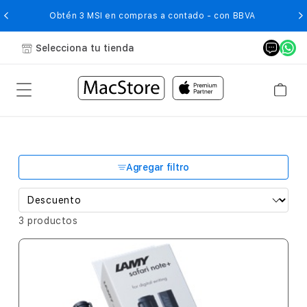
O
Obtén 3 MSI en compras a contado - con BBVA
Selecciona tu tienda
Agregar filtro
3 productos