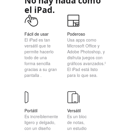
No hay nada como
el iPad.
Fácil de usar
Poderoso
El iPad es tan
Usa apps como
versátil que te
Microsoft Office y
permite hacerlo
Adobe Photoshop, y
todo de una
disfruta juegos con
forma sencilla
gráficos avanzados.
◊
gracias a su gran
El iPad está listo
pantalla
.
para lo que sea.
Portátil
Versátil
Es increíblemente
Es un bloc
ligero y delgado,
de notas,
con un diseño
un estudio