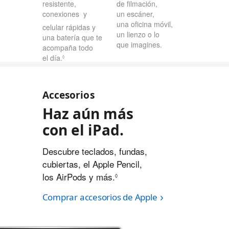
resistente,
de filmación,
conexiones
y
un escáner,
una oficina móvil,
celular rápidas y
un lienzo o lo
una batería que te
que imagines.
acompaña todo
el día.
◊
Accesorios
Haz aún más
con el iPad.
Descubre teclados, fundas,
cubiertas, el Apple Pencil,
los AirPods y más.
◊
Comprar accesorios de Apple