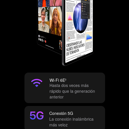
Wi-Fi 6E
C
◊
Hasta dos veces más
o
rápido que la generación
n
anterior
s
u
l
Conexión 5G
t
La conexión inalámbrica
a
más veloz
r