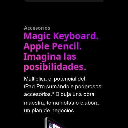
l
o
s
a
v
Accesorios
i
Magic Keyboard.
s
Apple Pencil.
o
s
Imagina las
l
e
posibilidades.
g
a
Multiplica el potencial del
l
e
iPad Pro sumándole poderosos
s
C
accesorios.
Dibuja una obra
◊
o
maestra, toma notas o elabora
n
un plan de negocios.
s
u