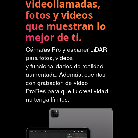
g
Videollamadas,
e
a
fotos y videos
s
l
que muestran lo
e
s
mejor de ti.
Cámaras Pro y escáner LiDAR
para fotos, videos
y funcionalidades de realidad
aumentada. Además, cuentas
con grabación de video
ProRes para que tu creatividad
no tenga límites.