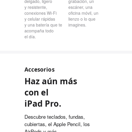
delgado, ligero
grabación, un
y resistente,
escáner, una
conexiones Wi-Fi
oficina móvil, un
y celular rápidas
lienzo o lo que
y una batería que te
imagines.
acompaña todo
el día.
Accesorios
Haz aún más
con el
iPad Pro.
Descubre teclados, fundas,
cubiertas, el Apple Pencil, los
AirPods y más.