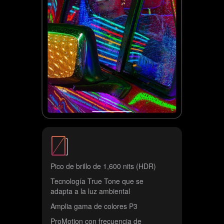
o
s
l
e
g
a
l
e
s
Pico de brillo de 1,600 nits (HDR)
Tecnología True Tone que se
adapta a la luz ambiental
Amplia gama de colores P3
ProMotion con frecuencia de