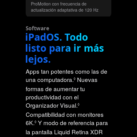
ProMotion con frecuencia de
actualización adaptativa de 120 Hz
Software
iPadOS. Todo
listo para ir más
lejos.
Apps tan potentes como las de
C
una computadora.
Nuevas
◊
o
formas de aumentar tu
n
productividad con el
s
C
Organizador Visual.
◊
u
o
Compatibilidad con monitores
l
n
C
6K.
Y modo de referencia para
◊
t
s
o
la pantalla Liquid Retina XDR
a
u