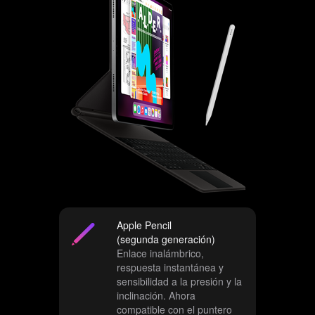
l
t
a
r
l
o
s
a
v
i
s
o
s
Apple Pencil
l
(segunda generación)
e
Enlace inalámbrico,
g
respuesta instantánea y
a
sensibilidad a la presión y la
inclinación. Ahora
l
compatible con el puntero