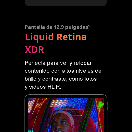
o
s
l
Pantalla de 12.9 pulgadas
C
◊
e
Liquid Retina
o
g
n
a
XDR
s
l
u
e
l
Perfecta para ver y retocar
s
t
contenido con altos niveles de
a
brillo y contraste, como fotos
r
y videos HDR.
l
o
s
a
v
i
s