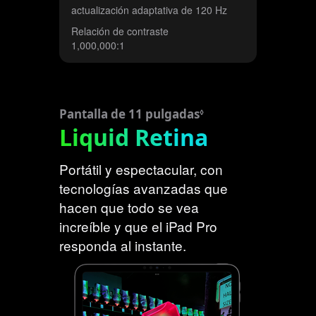
actualización adaptativa de 120 Hz
Relación de contraste
1,000,000:1
Pantalla de 11 pulgadas
C
◊
Liquid Retina
o
n
s
Portátil y espectacular, con
u
tecnologías avanzadas que
l
hacen que todo se vea
t
increíble y que el iPad Pro
a
responda al instante.
r
l
o
s
a