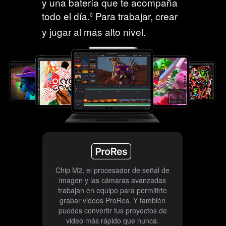
g
y una batería que te acompaña
s
a
todo el día.
C
Para trabajar, crear
l
◊
l
o
e
y jugar al más alto nivel.
e
n
g
s
s
a
u
l
l
e
t
s
a
r
l
o
s
Chip M2, el procesador de señal de
a
imagen y las cámaras avanzadas
trabajan en equipo para permitirte
v
grabar videos ProRes. Y también
i
puedes convertir tus proyectos de
s
video más rápido que nunca.