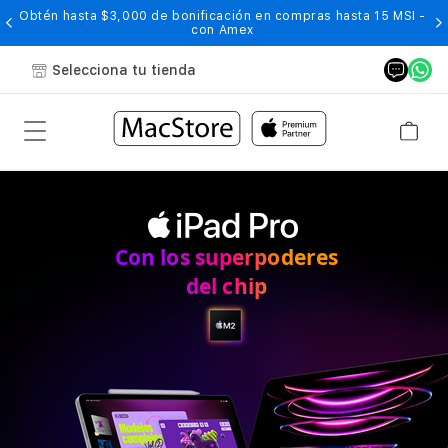
Obtén hasta $3,000 de bonificación en compras hasta 15 MSI -
con Amex
Selecciona tu tienda
iPad Pro 11" 4ta Gen
Con los superpoderes
del chip