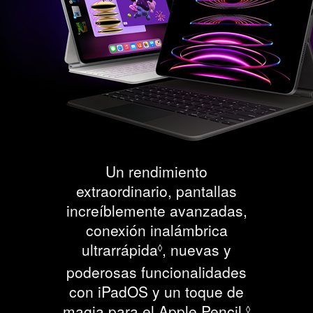
Un rendimiento
extraordinario, pantallas
increíblemente avanzadas,
conexión inalámbrica
C
ultrarrápida
, nuevas y
◊
o
poderosas funcionalidades
n
con iPadOS y un toque de
s
C
magia para el Apple Pencil.
◊