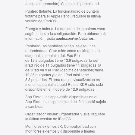
(décima generación). Sujeto a disponibilidad.
Puntero flotante:
La funcionalidad de puntero
flotante para el Apple Pencil requiere la última
versión de iPadOS.
Energía y batería:
La duración de la batería varía
según el uso y la configuración. Para obtener más
información, visita
apple.com/mx/batteries
.
Pantalla:
Las pantallas tienen las esquinas
redondeadas. Si se mide como rectángulo en
diagonal, la pantalla del iPad Pro
de 12.9 pulgadas tiene 12.9 pulgadas, la del
iPad Pro de 11 pulgadas tiene 11 pulgadas, la
del iPad Air y el iPad (décima generación) tiene
10.86 pulgadas y la del iPad mini tiene
8.3 pulgadas. El área real de visualización es
menor. La pantalla Liquid Retina XDR sólo está
disponible en el modelo de 12.9 pulgadas.
App Store:
Las apps están disponibles en el
App Store. La disponibilidad de títulos está sujeta
a cambios.
Organizador Visual:
Organizador Visual requiere
la última versión de iPadOS.
Monitores externos 6K:
Compatibilidad con
monitores externos 6K disponible a finales