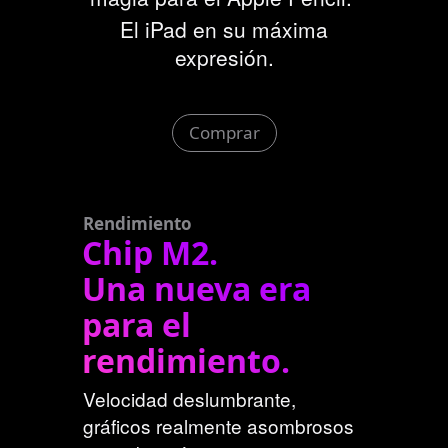
u
o
El iPad en su máxima
l
n
expresión.
t
s
a
u
r
l
Comprar
l
t
o
a
s
r
Rendimiento
a
l
Chip M2.
v
o
Una nueva era
i
s
s
para el
a
o
v
rendimiento.
s
i
l
Velocidad deslumbrante,
s
e
gráficos realmente asombrosos
o