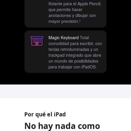
e
flotante para el Apple Pencil,
s
que permite hacer
anotaciones y dibujar con
mayor precisión.
C
◊
o
n
Magic Keyboard
Total
s
comodidad para escribir, con
u
teclas retroiluminadas y un
l
trackpad integrado que abre
t
un mundo de posibilidades
a
para trabajar con iPadOS.
r
l
o
s
a
v
i
s
Por qué el iPad
o
s
No hay nada como
l