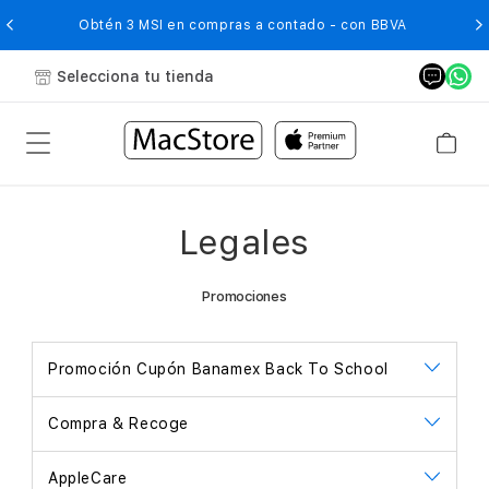
O
Obtén 3 MSI en compras a contado - con BBVA
Selecciona tu tienda
Legales
Promociones
Promoción Cupón Banamex Back To School
Compra & Recoge
AppleCare