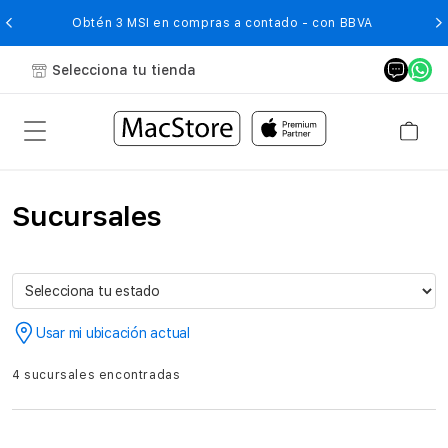
O
Obtén 3 MSI en compras a contado - con BBVA
Selecciona tu tienda
Sucursales
Usar mi ubicación actual
4 sucursales encontradas