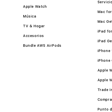
Servici
MacStore Artz Pedregal
Apple Watch
Álvaro Obregón, Ciudad de México.
Mac for 
Música
Dirección:
Periferico Sur, Jardines del Pedregal
Mac Ge
3720
TV & Hogar
Teléfono:
No disponible
iPad for
Accesorios
Correo:
artzpedregal@macstore.mx
iPad Ge
Horario:
Lunes a Domingo: 11:00 a 21:00 hrs.
Bundle AWS AirPods
iPhone f
Ver servicios en tienda
iPhone 
Hacer esta mi tienda
Apple W
Apple 
Trade I
Compra
Punto d