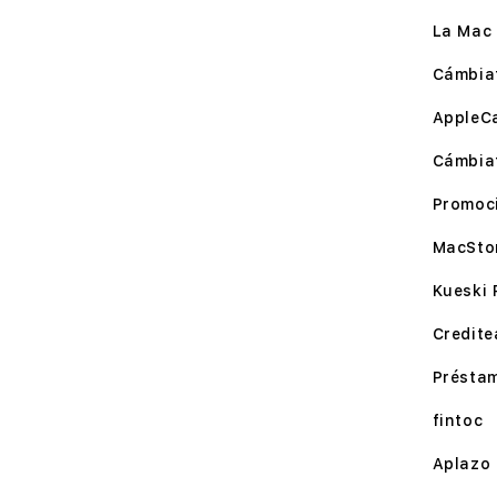
La Mac 
Cámbia
MacStore Dakota 95
AppleC
Benito Juárez, Ciudad de México.
Cámbia
Dirección:
Dakota 95
Teléfono:
No disponible
Promoc
Correo:
dakota@macstore.mx
MacSto
Horario:
Lunes a Sábado: 10:00 a 21:00 hrs.
Domingos: 10:00 a 19:00 hrs.
Kueski 
Ver servicios en tienda
Credite
Présta
Hacer esta mi tienda
fintoc
Aplazo