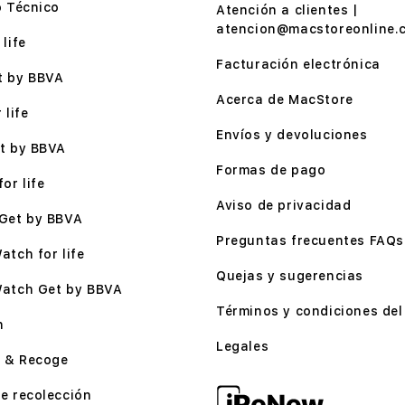
o Técnico
Atención a clientes |
atencion@macstoreonline.
life
Facturación electrónica
t by BBVA
Acerca de MacStore
 life
Envíos y devoluciones
t by BBVA
Formas de pago
or life
Aviso de privacidad
Get by BBVA
Preguntas frecuentes FAQs
atch for life
Quejas y sugerencias
Watch Get by BBVA
Términos y condiciones del 
n
Legales
 & Recoge
e recolección