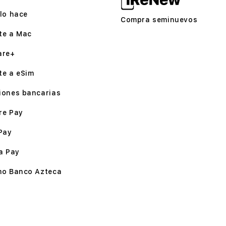
lo hace
Compra seminuevos
te a Mac
are+
te a eSim
iones bancarias
re Pay
Pay
a Pay
mo Banco Azteca