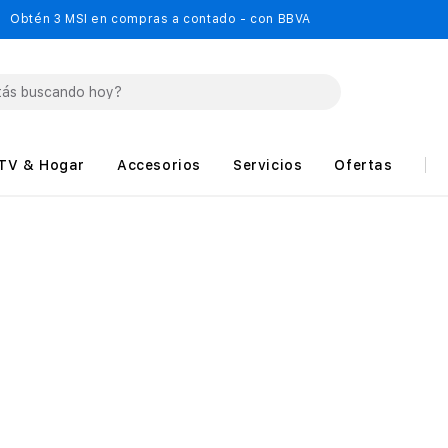
Obtén 3 MSI en compras a contado - con BBVA
TV & Hogar
Accesorios
Servicios
Ofertas