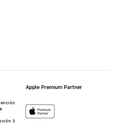
Apple Premium Partner
tención
e
pción 3