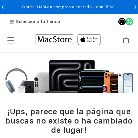
O
Obtén 3 MSI en compras a contado - con BBVA
Selecciona tu tienda
¡Ups, parece que la página que
buscas no existe o ha cambiado
de lugar!