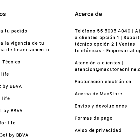
ios
Acerca de
a tu pedido
Teléfono 55 5095 4040 | A
a clientes opción 1 | Soport
a la vigencia de tu
técnico opción 2 | Ventas
a de financiamiento
telefónicas - Empresarial o
o Técnico
Atención a clientes |
atencion@macstoreonline.
life
Facturación electrónica
t by BBVA
Acerca de MacStore
 life
Envíos y devoluciones
t by BBVA
Formas de pago
or life
Aviso de privacidad
Get by BBVA