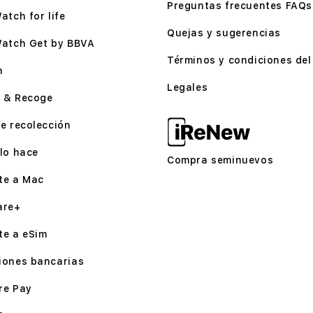
Preguntas frecuentes FAQs
atch for life
Quejas y sugerencias
Watch Get by BBVA
Términos y condiciones del 
n
Legales
 & Recoge
e recolección
lo hace
Compra seminuevos
te a Mac
are+
te a eSim
iones bancarias
re Pay