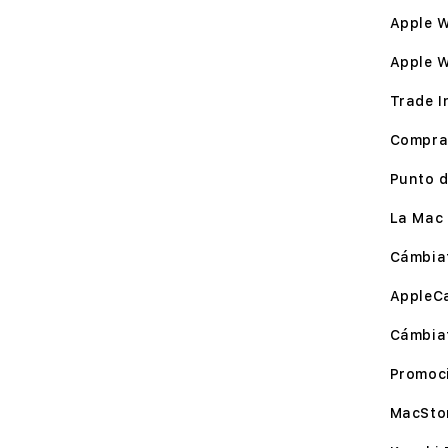
Apple W
Apple 
Trade I
Compra
Punto d
La Mac 
Cámbia
AppleC
Cámbia
Promoc
MacSto