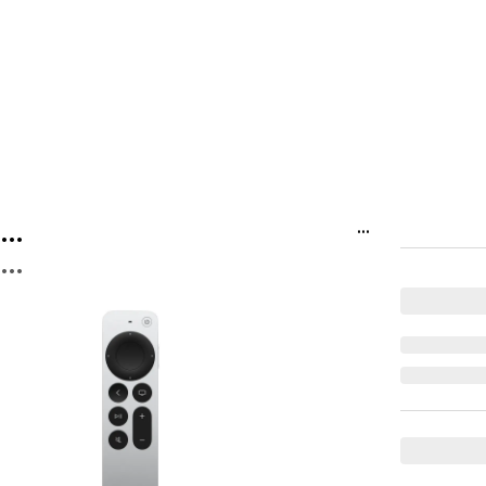
...
...
...