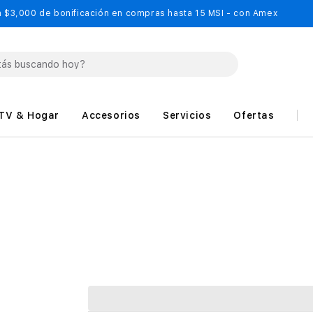
 $3,000 de bonificación en compras hasta 15 MSI - con Amex
TV & Hogar
Accesorios
Servicios
Ofertas