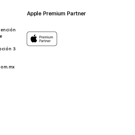
Apple Premium Partner
tención
e
pción 3
com.mx