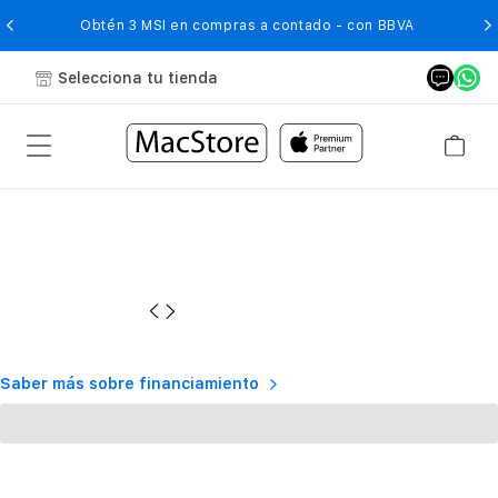
O
Obtén 3 MSI en compras a contado - con BBVA
Selecciona tu tienda
Saber más sobre financiamiento