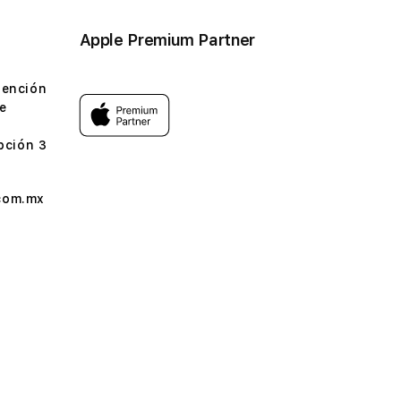
Apple Premium Partner
tención
e
pción 3
com.mx