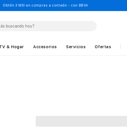
Obtén 3 MSI en compras a contado - con BBVA
TV & Hogar
Accesorios
Servicios
Ofertas