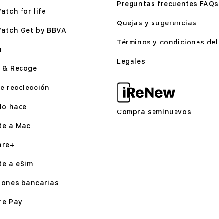
Preguntas frecuentes FAQs
atch for life
Quejas y sugerencias
Watch Get by BBVA
Términos y condiciones del 
n
Legales
 & Recoge
e recolección
lo hace
Compra seminuevos
te a Mac
are+
te a eSim
iones bancarias
re Pay