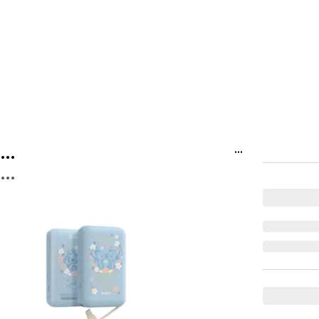
...
...
...