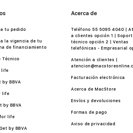
ios
Acerca de
a tu pedido
Teléfono 55 5095 4040 | A
a clientes opción 1 | Soport
a la vigencia de tu
técnico opción 2 | Ventas
a de financiamiento
telefónicas - Empresarial o
o Técnico
Atención a clientes |
atencion@macstoreonline.
life
Facturación electrónica
t by BBVA
Acerca de MacStore
 life
Envíos y devoluciones
t by BBVA
Formas de pago
or life
Aviso de privacidad
Get by BBVA