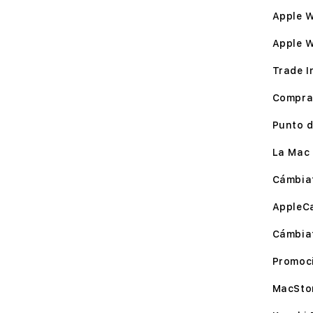
Apple W
Apple 
Trade I
Compra
Punto d
La Mac 
Cámbia
AppleC
Cámbia
Promoc
MacSto