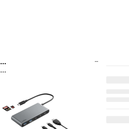
...
...
...