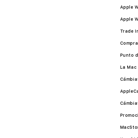
Apple W
Apple 
Trade I
Compra
Punto d
La Mac 
Cámbia
AppleC
Cámbia
Promoc
MacSto