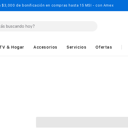
 $3,000 de bonificación en compras hasta 15 MSI - con Amex
TV & Hogar
Accesorios
Servicios
Ofertas