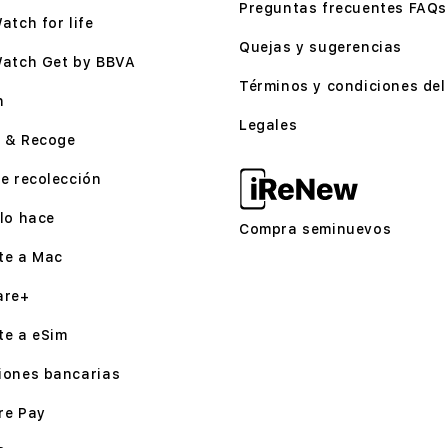
Preguntas frecuentes FAQs
atch for life
Quejas y sugerencias
Watch Get by BBVA
Términos y condiciones del 
n
Legales
 & Recoge
e recolección
lo hace
Compra seminuevos
te a Mac
are+
te a eSim
iones bancarias
re Pay