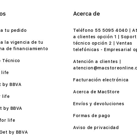
ios
Acerca de
a tu pedido
Teléfono 55 5095 4040 | A
a clientes opción 1 | Soport
a la vigencia de tu
técnico opción 2 | Ventas
a de financiamiento
telefónicas - Empresarial o
o Técnico
Atención a clientes |
atencion@macstoreonline.
life
Facturación electrónica
t by BBVA
Acerca de MacStore
 life
Envíos y devoluciones
t by BBVA
Formas de pago
or life
Aviso de privacidad
Get by BBVA