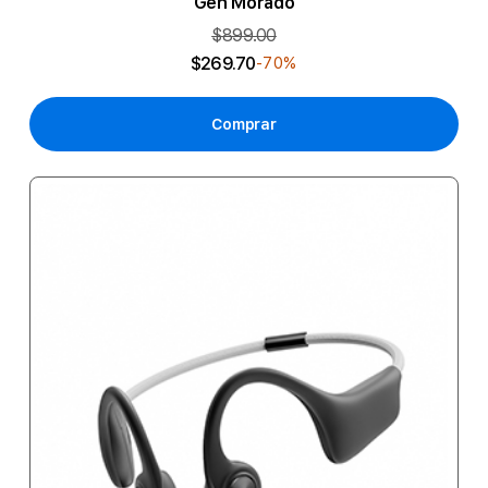
Gen Morado
$899.00
$269.70
-70%
Comprar