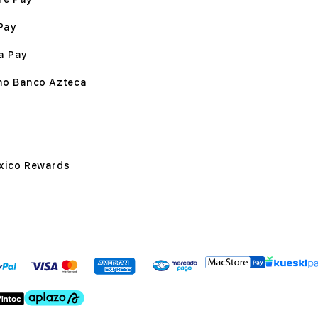
Pay
a Pay
mo Banco Azteca
xico Rewards