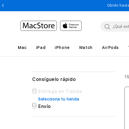
Obtén hasta
Mac
iPad
iPhone
Watch
AirPods
1
Consíguelo rápido
Consíguelo
Entrega en Tienda
rápido
Selecciona tu tienda
Envío