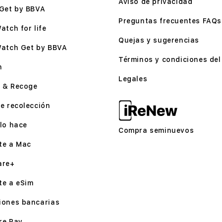
Aviso de privacidad
Get by BBVA
Preguntas frecuentes FAQs
atch for life
Quejas y sugerencias
Watch Get by BBVA
Términos y condiciones del 
n
Legales
 & Recoge
e recolección
lo hace
Compra seminuevos
te a Mac
are+
te a eSim
iones bancarias
re Pay