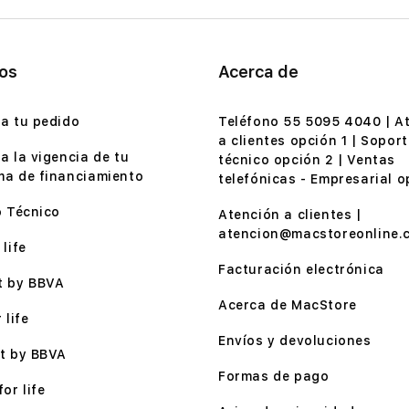
ios
Acerca de
a tu pedido
Teléfono 55 5095 4040 | A
a clientes opción 1 | Soport
a la vigencia de tu
técnico opción 2 | Ventas
a de financiamiento
telefónicas - Empresarial o
o Técnico
Atención a clientes |
atencion@macstoreonline.
life
Facturación electrónica
t by BBVA
Acerca de MacStore
 life
Envíos y devoluciones
t by BBVA
Formas de pago
or life