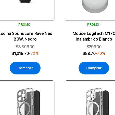
PROMO
PROMO
Bocina Soundcore Rave Neo
Mouse Logitech M17
80W, Negro
Inalambrico Blanco
$3,399.00
$299.00
$1,019.70
$89.70
-70%
-70%
Comprar
Comprar