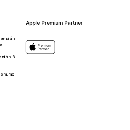
Apple Premium Partner
tención
e
pción 3
com.mx