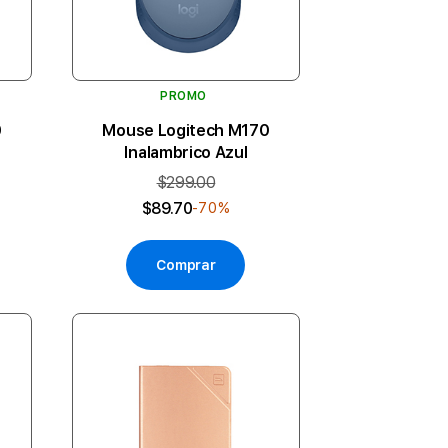
PROMO
0
Mouse Logitech M170
Inalambrico Azul
$299.00
$89.70
-70%
Comprar