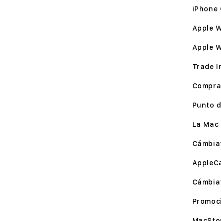
iPhone 
Apple W
Apple 
Trade I
Compra
Punto d
La Mac 
Cámbia
AppleC
Cámbia
Promoc
MacSto