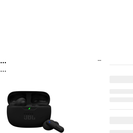
...
...
...