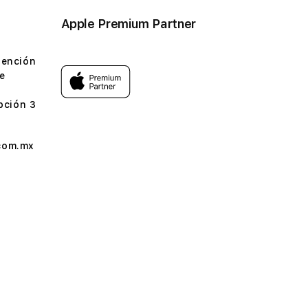
Apple Premium Partner
tención
e
pción 3
com.mx