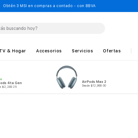
Obtén 3 MSI en compras a contado - con BBVA
TV & Hogar
Accesorios
Servicios
Ofertas
MO
AirPods Max 2
Pods 4ta Gen
Desde $12,999.00
e $2,249.25