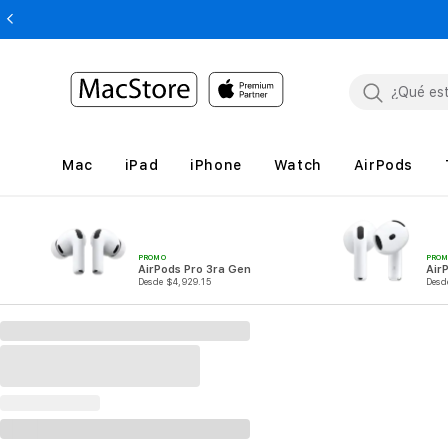
Mac
iPad
iPhone
Watch
AirPods
PROMO
PRO
AirPods Pro 3ra Gen
Air
Desde $4,929.15
Desd