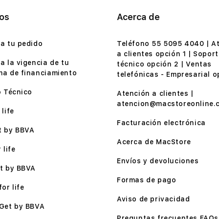
ios
Acerca de
a tu pedido
Teléfono 55 5095 4040 | A
a clientes opción 1 | Soport
a la vigencia de tu
técnico opción 2 | Ventas
a de financiamiento
telefónicas - Empresarial o
o Técnico
Atención a clientes |
atencion@macstoreonline.
life
Facturación electrónica
t by BBVA
Acerca de MacStore
 life
Envíos y devoluciones
t by BBVA
Formas de pago
or life
Aviso de privacidad
Get by BBVA
Preguntas frecuentes FAQs