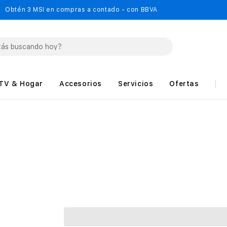
Obtén 3 MSI en compras a contado - con BBVA
TV & Hogar
Accesorios
Servicios
Ofertas