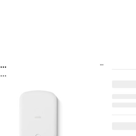
...
...
...