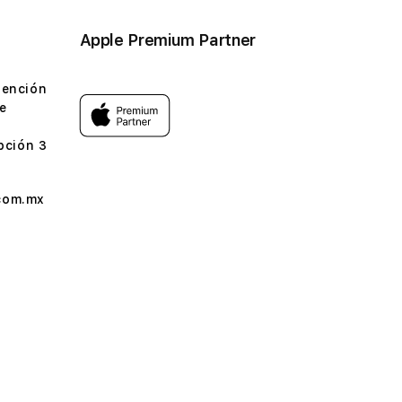
Apple Premium Partner
tención
e
pción 3
com.mx