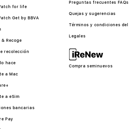
Preguntas frecuentes FAQs
atch for life
Quejas y sugerencias
Watch Get by BBVA
Términos y condiciones del 
n
Legales
 & Recoge
e recolección
lo hace
Compra seminuevos
te a Mac
are+
te a eSim
iones bancarias
re Pay