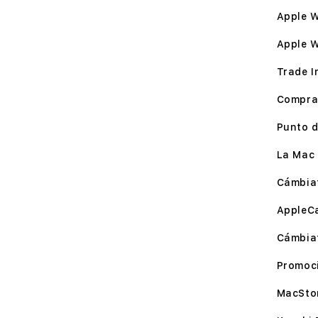
Apple W
Apple 
Trade I
Compra
Punto d
La Mac 
Cámbia
AppleC
Cámbia
Promoc
MacSto