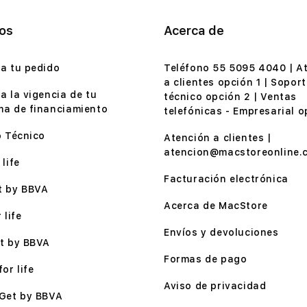
ios
Acerca de
a tu pedido
Teléfono 55 5095 4040 | A
a clientes opción 1 | Soport
a la vigencia de tu
técnico opción 2 | Ventas
a de financiamiento
telefónicas - Empresarial o
o Técnico
Atención a clientes |
atencion@macstoreonline.
life
Facturación electrónica
t by BBVA
Acerca de MacStore
 life
Envíos y devoluciones
t by BBVA
Formas de pago
or life
Aviso de privacidad
Get by BBVA