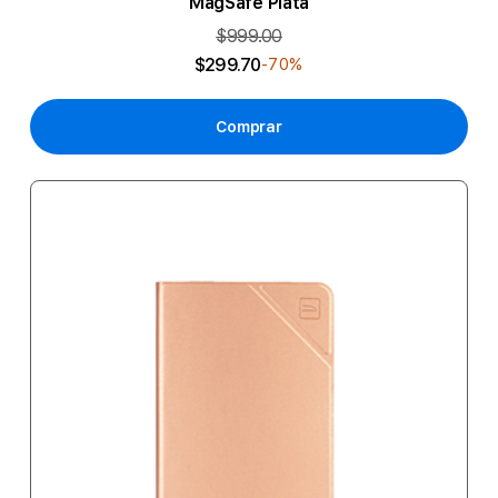
MagSafe Plata
$999.00
$299.70
-70%
Comprar