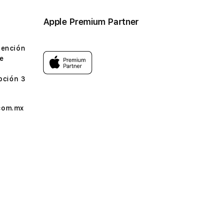
Apple Premium Partner
tención
e
pción 3
com.mx