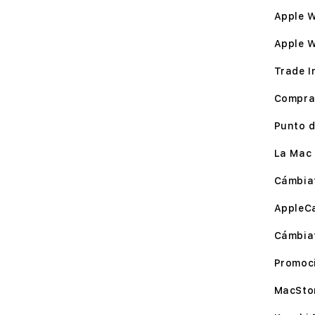
Apple W
Apple 
Trade I
Compra
Punto d
La Mac 
Cámbia
AppleC
Cámbia
Promoc
MacSto