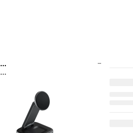
...
...
...