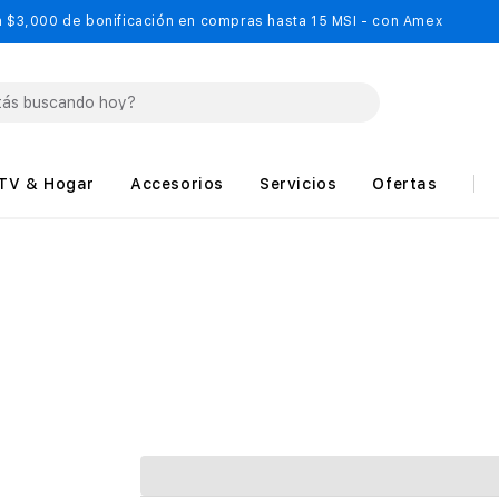
 $3,000 de bonificación en compras hasta 15 MSI - con Amex
TV & Hogar
Accesorios
Servicios
Ofertas