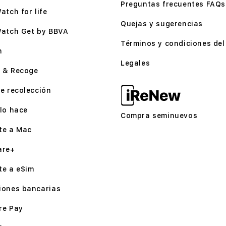
Preguntas frecuentes FAQs
atch for life
Quejas y sugerencias
Watch Get by BBVA
Términos y condiciones del 
n
Legales
 & Recoge
e recolección
lo hace
Compra seminuevos
te a Mac
are+
te a eSim
iones bancarias
re Pay