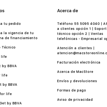
ios
Acerca de
a tu pedido
Teléfono 55 5095 4040 | A
a clientes opción 1 | Soport
a la vigencia de tu
técnico opción 2 | Ventas
a de financiamiento
telefónicas - Empresarial o
o Técnico
Atención a clientes |
atencion@macstoreonline.
life
Facturación electrónica
t by BBVA
Acerca de MacStore
 life
Envíos y devoluciones
t by BBVA
Formas de pago
or life
Aviso de privacidad
Get by BBVA