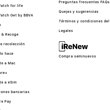
Preguntas frecuentes FAQs
atch for life
Quejas y sugerencias
Watch Get by BBVA
Términos y condiciones del 
n
Legales
 & Recoge
e recolección
lo hace
Compra seminuevos
te a Mac
are+
te a eSim
iones bancarias
re Pay