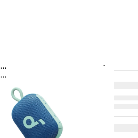
...
...
...