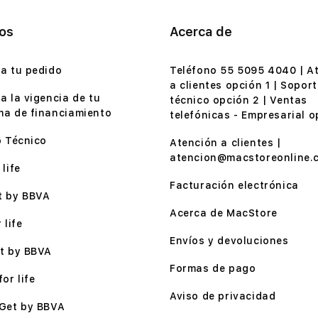
ios
Acerca de
a tu pedido
Teléfono 55 5095 4040 | A
a clientes opción 1 | Soport
a la vigencia de tu
técnico opción 2 | Ventas
a de financiamiento
telefónicas - Empresarial o
o Técnico
Atención a clientes |
atencion@macstoreonline.
life
Facturación electrónica
t by BBVA
Acerca de MacStore
 life
Envíos y devoluciones
t by BBVA
Formas de pago
or life
Aviso de privacidad
Get by BBVA