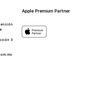
Apple Premium Partner
tención
e
pción 3
com.mx