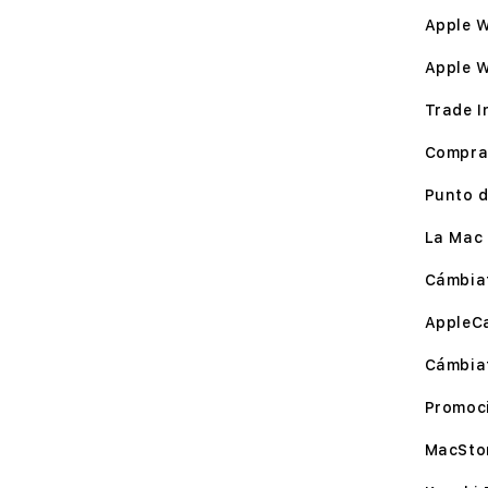
Apple W
Apple 
Trade I
Compra
Punto d
La Mac 
Cámbia
AppleC
Cámbia
Promoc
MacSto