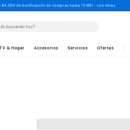
 $3,000 de bonificación en compras hasta 15 MSI - con Amex
TV & Hogar
Accesorios
Servicios
Ofertas