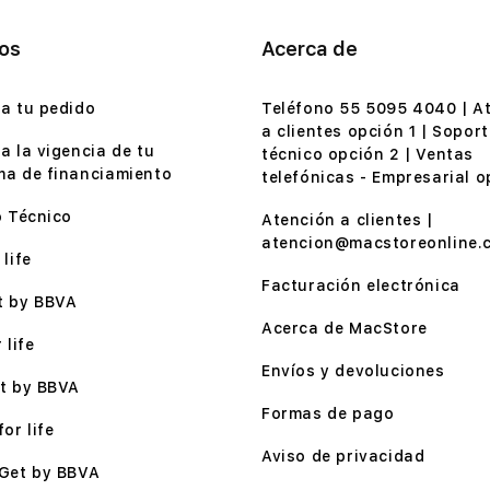
ios
Acerca de
a tu pedido
Teléfono 55 5095 4040 | A
a clientes opción 1 | Soport
a la vigencia de tu
técnico opción 2 | Ventas
a de financiamiento
telefónicas - Empresarial o
o Técnico
Atención a clientes |
atencion@macstoreonline.
life
Facturación electrónica
t by BBVA
Acerca de MacStore
 life
Envíos y devoluciones
t by BBVA
Formas de pago
or life
Aviso de privacidad
Get by BBVA