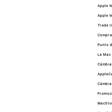
Apple W
Apple 
Trade I
Compra
Punto d
La Mac 
Cámbia
AppleC
Cámbia
Promoc
MacSto