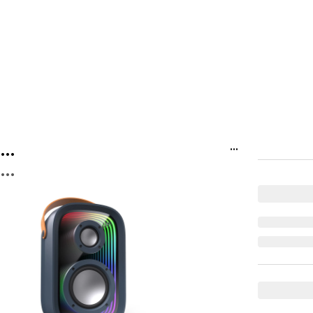
...
...
...