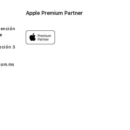
Apple Premium Partner
tención
e
pción 3
com.mx