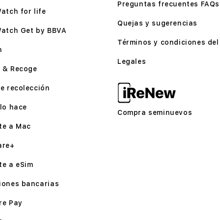
Preguntas frecuentes FAQs
atch for life
Quejas y sugerencias
Watch Get by BBVA
Términos y condiciones del 
n
Legales
 & Recoge
e recolección
lo hace
Compra seminuevos
te a Mac
are+
te a eSim
iones bancarias
re Pay