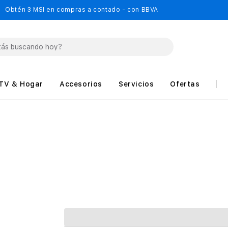
Obtén 3 MSI en compras a contado - con BBVA
TV & Hogar
Accesorios
Servicios
Ofertas