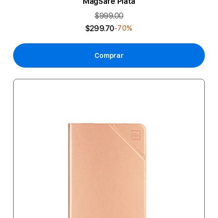
MagSafe Plata
$999.00
$299.70
-70%
Comprar