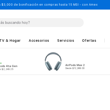
 $3,000 de bonificación en compras hasta 15 MSI - con Amex
TV & Hogar
Accesorios
Servicios
Ofertas
MO
AirPods Max 2
Pods 4ta Gen
Desde $12,999.00
e $2,249.25