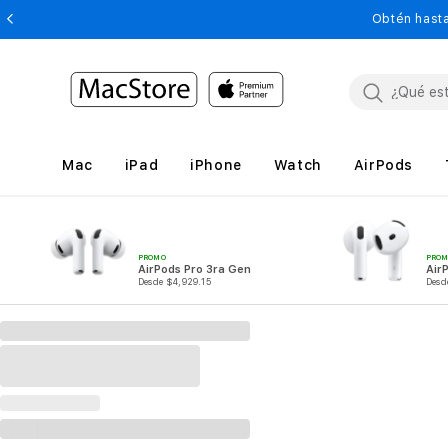
Obtén hasta
Mac
iPad
iPhone
Watch
AirPods
PROMO
PRO
AirPods Pro 3ra Gen
Air
Desde $4,929.15
Desd