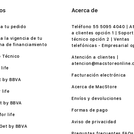
ios
Acerca de
a tu pedido
Teléfono 55 5095 4040 | A
a clientes opción 1 | Soport
a la vigencia de tu
técnico opción 2 | Ventas
a de financiamiento
telefónicas - Empresarial o
o Técnico
Atención a clientes |
atencion@macstoreonline.
life
Facturación electrónica
t by BBVA
Acerca de MacStore
 life
Envíos y devoluciones
t by BBVA
Formas de pago
or life
Aviso de privacidad
Get by BBVA
Preguntas frecuentes FAQs