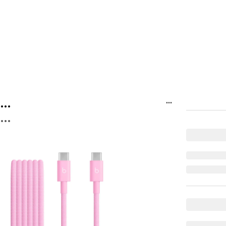
...
...
...