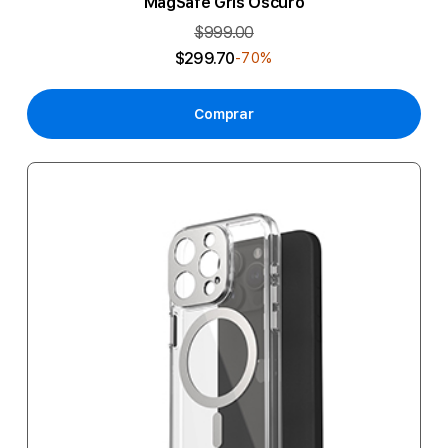
MagSafe Gris Oscuro
$999.00
$299.70
-70%
Comprar