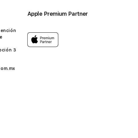
Apple Premium Partner
tención
e
pción 3
com.mx