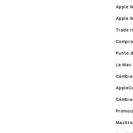
Apple W
Apple 
Trade I
Compra
Punto d
La Mac 
Cámbia
AppleC
Cámbia
Promoc
MacSto