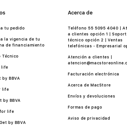
ios
Acerca de
a tu pedido
Teléfono 55 5095 4040 | A
a clientes opción 1 | Soport
a la vigencia de tu
técnico opción 2 | Ventas
a de financiamiento
telefónicas - Empresarial o
o Técnico
Atención a clientes |
atencion@macstoreonline.
life
Facturación electrónica
t by BBVA
Acerca de MacStore
 life
Envíos y devoluciones
t by BBVA
Formas de pago
or life
Aviso de privacidad
Get by BBVA