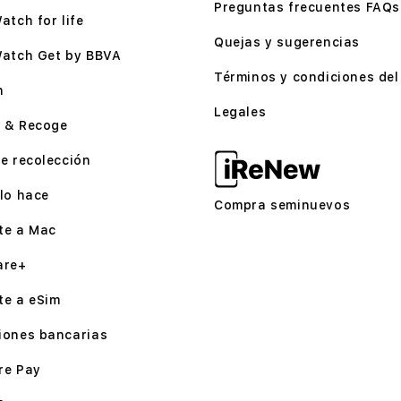
Preguntas frecuentes FAQs
atch for life
Quejas y sugerencias
Watch Get by BBVA
Términos y condiciones del 
n
Legales
 & Recoge
e recolección
lo hace
Compra seminuevos
te a Mac
are+
te a eSim
iones bancarias
re Pay