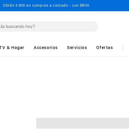
Obtén 3 MSI en compras a contado - con BBVA
TV & Hogar
Accesorios
Servicios
Ofertas