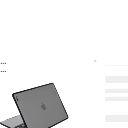
...
...
...