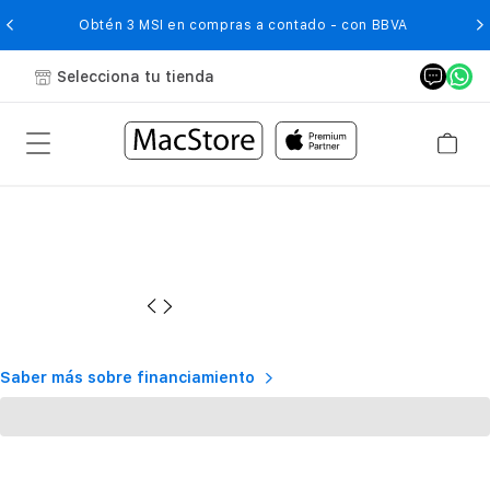
O
Obtén 3 MSI en compras a contado - con BBVA
Selecciona tu tienda
Saber más sobre financiamiento