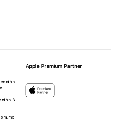
Apple Premium Partner
tención
e
pción 3
com.mx