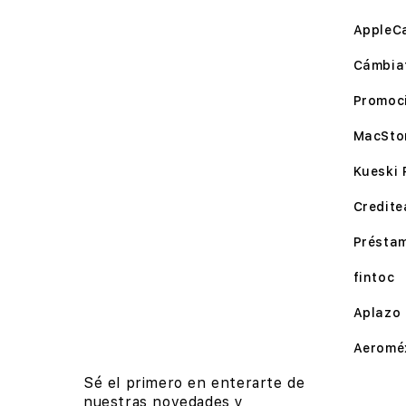
AppleC
Cámbia
Promoc
MacSto
Kueski 
Credite
Présta
fintoc
Aplazo
Aeromé
Sé el primero en enterarte de
nuestras novedades y