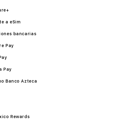
are+
te a eSim
iones bancarias
re Pay
Pay
a Pay
mo Banco Azteca
xico Rewards