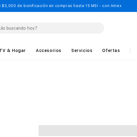
 $3,000 de bonificación en compras hasta 15 MSI - con Amex
TV & Hogar
Accesorios
Servicios
Ofertas