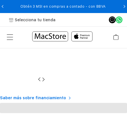
O
Obtén 3 MSI en compras a contado - con BBVA
Selecciona tu tienda
Saber más sobre financiamiento