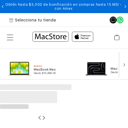
Obtén hasta $3,000 de bonificación en compras hasta 15 MSI -
con Amex
Selecciona tu tienda
NUEVO
MacBook P
MacBook Neo
Desde $44,99
Desde $14,999.00