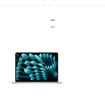
...
...