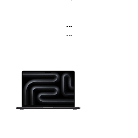
...
...