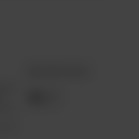
Apple Premium Partner
tención
e
pción 3
com.mx