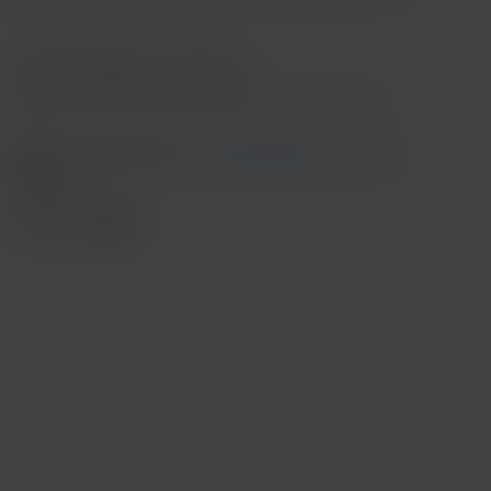
Contado o Meses sin intereses
*Meses sin intereses aplica en compras mínimas de $3,000.00
Recoge en tienda
Ver disponibilidad en tienda
Envío
....
Compartir