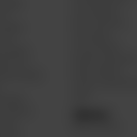
t by BBVA
Acerca de MacStore
 life
Envíos y devoluciones
t by BBVA
Formas de pago
or life
Aviso de privacidad
Get by BBVA
Preguntas frecuentes FAQs
atch for life
Quejas y sugerencias
Watch Get by BBVA
Términos y condiciones del 
n
Legales
 & Recoge
e recolección
lo hace
Compra seminuevos
te a Mac