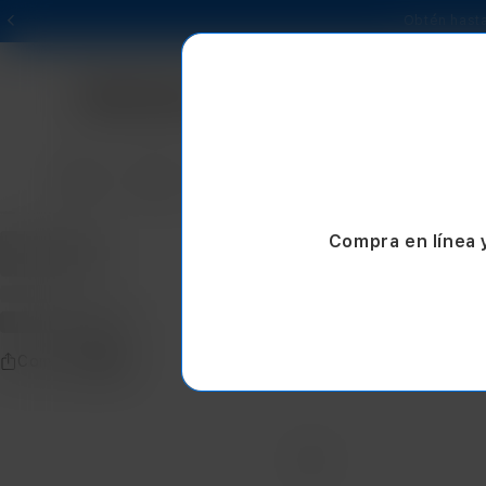
Obtén hasta
Mac
iPad
iPhone
Watch
AirPods
Compra en línea 
Compartir