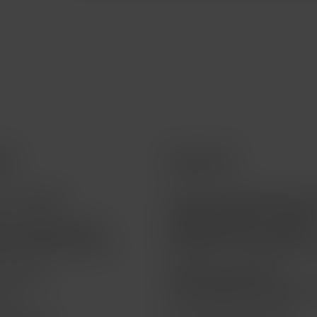
ios
Acerca de
a tu pedido
Teléfono 55 5095 4040 | A
a clientes opción 1 | Soport
a la vigencia de tu
técnico opción 2 | Ventas
a de financiamiento
telefónicas - Empresarial o
o Técnico
Atención a clientes |
atencion@macstoreonline.
life
Facturación electrónica