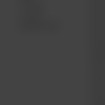
Mac Ge
TV & Hogar
iPad for
Accesorios
iPad Ge
Bundle AWS AirPods
iPhone f
iPhone 
Apple W
Apple 
Trade I
Compra
Punto d
La Mac 
Cámbia