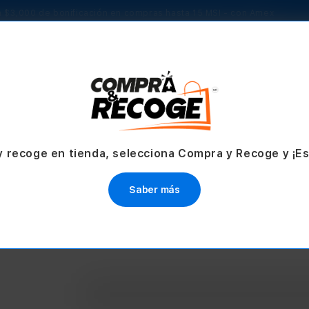
 $3,000 de bonificación en compras hasta 15 MSI - con Amex
TV & Hogar
Accesorios
Servicios
Ofertas
y recoge en tienda, selecciona Compra y Recoge y ¡E
Saber más