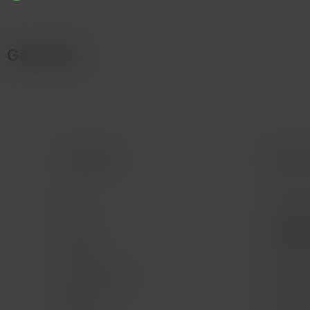
Garantía
Comprar
Servic
Mac
Consult
iPad
Consult
program
iPhone
Servici
Apple Watch
Mac for 
Música