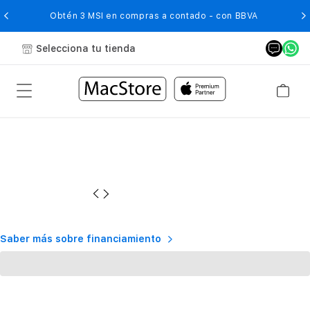
O
Obtén 3 MSI en compras a contado - con BBVA
Selecciona tu tienda
Saber más sobre financiamiento