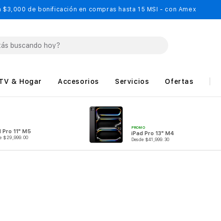
 $3,000 de bonificación en compras hasta 15 MSI - con Amex
TV & Hogar
Accesorios
Servicios
Ofertas
PROMO
d Pro 11" M5
iPad Pro 13" M4
e $29,999.00
Desde $41,999.30