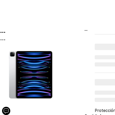
...
...
...
Protecció