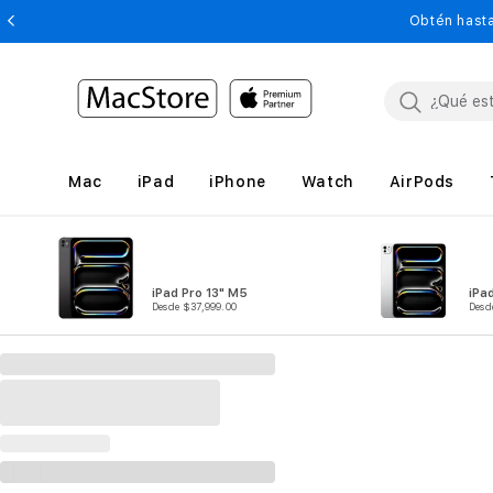
Obtén hasta
Mac
iPad
iPhone
Watch
AirPods
iPad Pro 13" M5
iPa
Desde $37,999.00
Desd