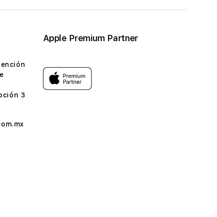
Apple Premium Partner
tención
e
pción 3
com.mx