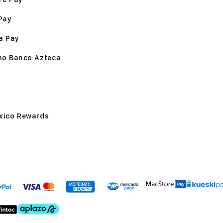
Pay
a Pay
mo Banco Azteca
xico Rewards