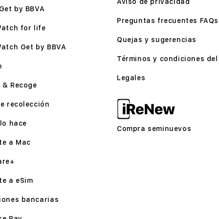
Aviso de privacidad
Get by BBVA
Preguntas frecuentes FAQs
atch for life
Quejas y sugerencias
Watch Get by BBVA
Términos y condiciones del 
n
Legales
 & Recoge
e recolección
lo hace
Compra seminuevos
te a Mac
are+
te a eSim
iones bancarias
re Pay