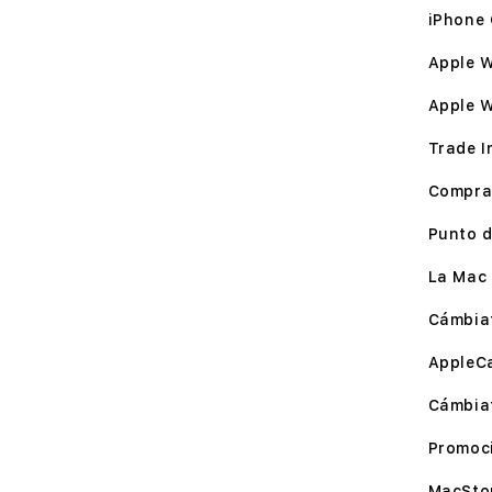
iPhone 
Apple W
Apple 
Trade I
Compra
Punto d
La Mac 
Cámbia
AppleC
Cámbia
Promoc
MacSto