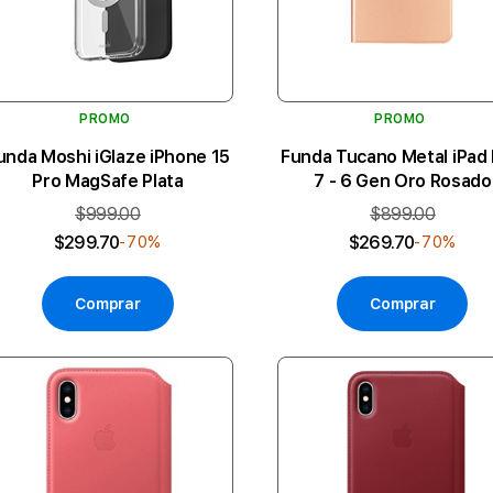
PROMO
PROMO
unda Moshi iGlaze iPhone 15
Funda Tucano Metal iPad 
Pro MagSafe Plata
7 - 6 Gen Oro Rosado
$999.00
$899.00
$299.70
$269.70
-70%
-70%
Comprar
Comprar