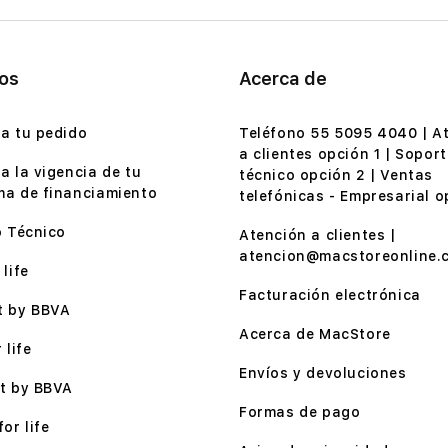
ios
Acerca de
a tu pedido
Teléfono 55 5095 4040 | A
a clientes opción 1 | Soport
a la vigencia de tu
técnico opción 2 | Ventas
a de financiamiento
telefónicas - Empresarial o
o Técnico
Atención a clientes |
atencion@macstoreonline.
life
Facturación electrónica
t by BBVA
Acerca de MacStore
 life
Envíos y devoluciones
t by BBVA
Formas de pago
or life