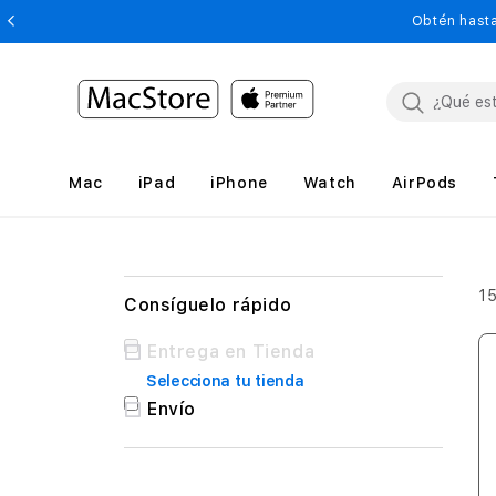
Obtén hasta
Mac
iPad
iPhone
Watch
AirPods
1
Consíguelo rápido
Consíguelo
Entrega en Tienda
rápido
Selecciona tu tienda
Envío