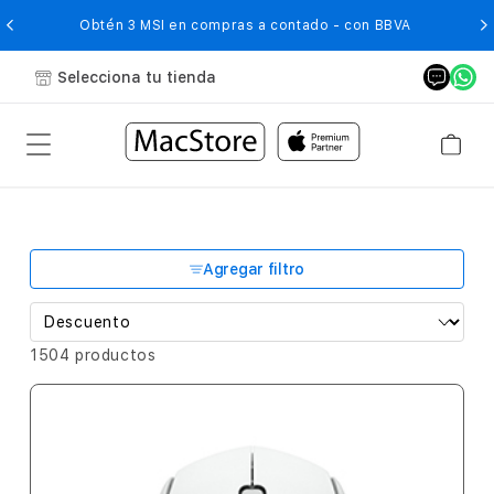
O
Obtén 3 MSI en compras a contado - con BBVA
Selecciona tu tienda
Agregar filtro
1504 productos