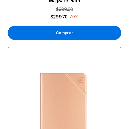
MagSafe Plata
$999.00
$299.70
-70%
Comprar