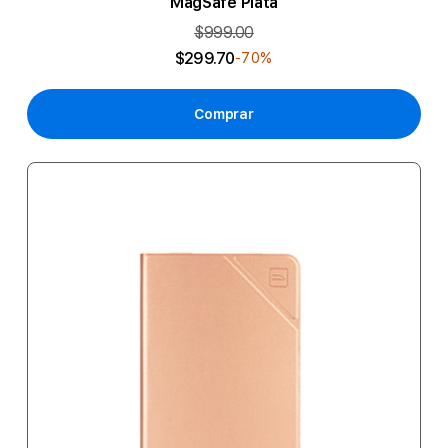
MagSafe Plata
$999.00
$299.70
-70%
Comprar