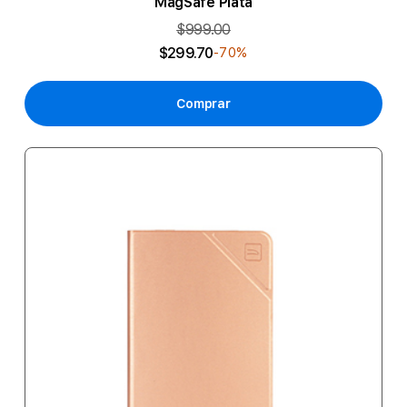
MagSafe Plata
$999.00
$299.70
-70%
Comprar