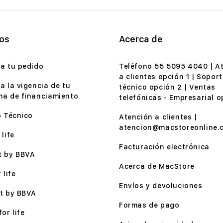
ios
Acerca de
a tu pedido
Teléfono 55 5095 4040 | A
a clientes opción 1 | Soport
a la vigencia de tu
técnico opción 2 | Ventas
a de financiamiento
telefónicas - Empresarial o
o Técnico
Atención a clientes |
atencion@macstoreonline.
life
Facturación electrónica
t by BBVA
Acerca de MacStore
 life
Envíos y devoluciones
t by BBVA
Formas de pago
or life