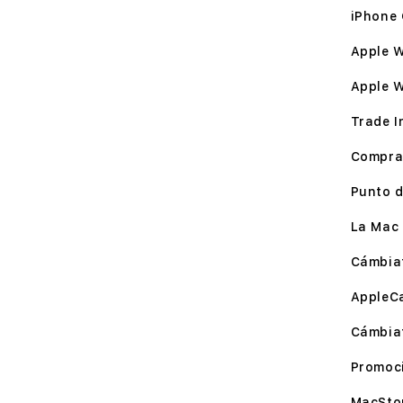
iPhone 
Apple W
Apple 
Trade I
Compra
Punto d
La Mac 
Cámbia
AppleC
Cámbia
Promoc
MacSto