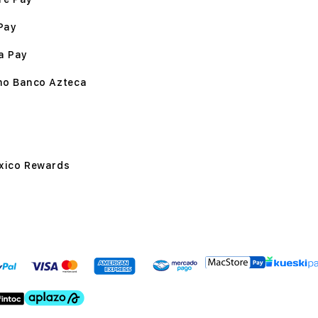
Pay
a Pay
mo Banco Azteca
xico Rewards