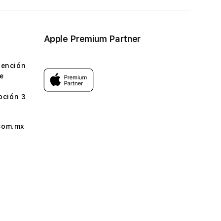
Apple Premium Partner
tención
e
pción 3
com.mx