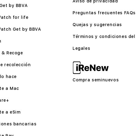
Aviso de privacidad
Get by BBVA
Preguntas frecuentes FAQs
atch for life
Quejas y sugerencias
Watch Get by BBVA
Términos y condiciones del 
n
Legales
 & Recoge
e recolección
lo hace
Compra seminuevos
te a Mac
are+
te a eSim
iones bancarias
re Pay