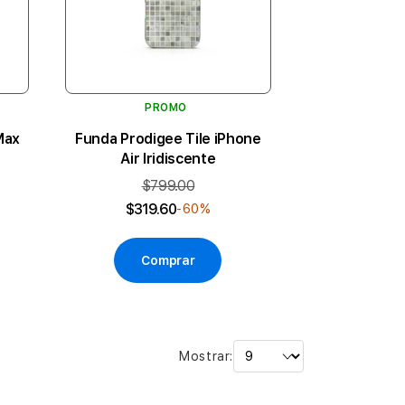
PROMO
Max
Funda Prodigee Tile iPhone
Air Iridiscente
$799.00
$319.60
-60%
Comprar
Mostrar: