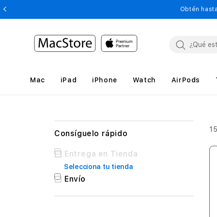
Obtén hasta
Mac
iPad
iPhone
Watch
AirPods
1
Consíguelo rápido
Consíguelo
Entrega en Tienda
rápido
Selecciona tu tienda
Envío