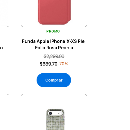
PROMO
t
Funda Apple iPhone X-XS Piel
ro
Folio Rosa Peonia
$2,299.00
$689.70
-70%
Comprar